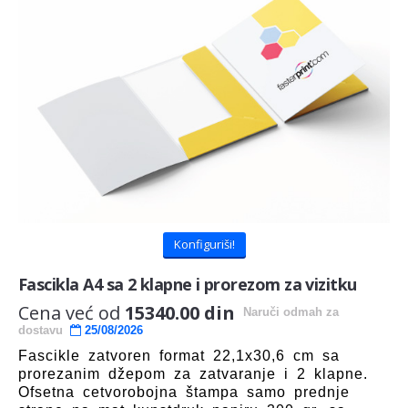
Konfiguriši!
Fascikla A4 sa 2 klapne i prorezom za vizitku
Cena već od
15340.00 din
Naruči odmah
za
dostavu
25/08/2026
Fascikle zatvoren format 22,1x30,6 cm sa
prorezanim džepom za zatvaranje i 2 klapne.
Ofsetna cetvorobojna štampa samo prednje