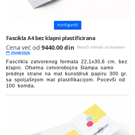
Konfiguriši!
Fascikla A4 bez klapni plastificirana
Cena već od
9440.00 din
Naruči odmah
za dostavu
25/08/2026
Fascilkla zatvorenog formata 22,1x30,6 cm. bez
klapni. Ofsetna cetvorobojna štampa samo
prednje strane na mat kunstdruk papiru 300 gr.
sa spoljašnjom mat plastifikacijom. Pocevši od
100 komda.