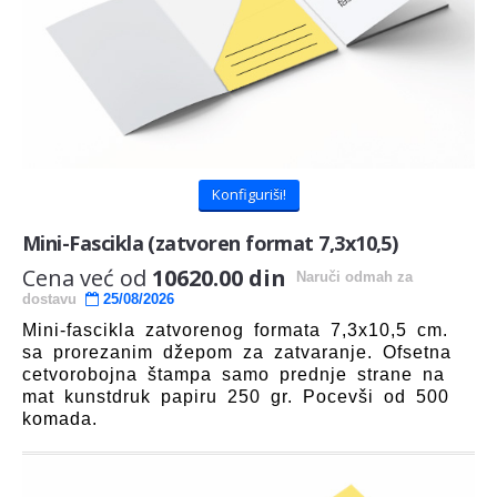
Konfiguriši!
Mini-Fascikla (zatvoren format 7,3x10,5)
Cena već od
10620.00 din
Naruči odmah
za
dostavu
25/08/2026
Mini-fascikla zatvorenog formata 7,3x10,5 cm.
sa prorezanim džepom za zatvaranje. Ofsetna
cetvorobojna štampa samo prednje strane na
mat kunstdruk papiru 250 gr. Pocevši od 500
komada.