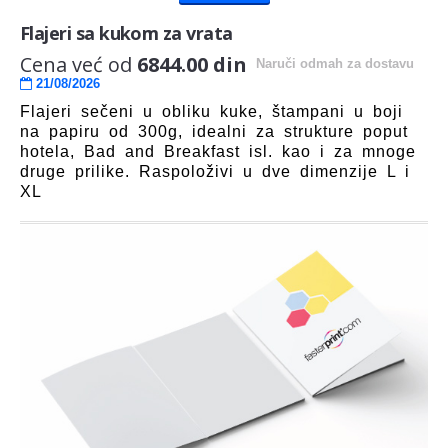
Flajeri sa kukom za vrata
Cena već od
6844.00 din
Naruči odmah
za dostavu
21/08/2026
Flajeri sečeni u obliku kuke, štampani u boji
na papiru od 300g, idealni za strukture poput
hotela, Bad and Breakfast isl. kao i za mnoge
druge prilike. Raspoloživi u dve dimenzije L i
XL