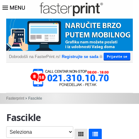
Prijavite se
Dobrodošli na FasterPrint.rs!
Registrujte se sada
ili
Fasterprint
Fascikle
Fascikle