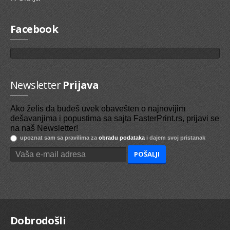
Facebook
Newsletter
Prijava
Ako želis da budeš uvek obavešten o najnovijim
dešavanjima i popustima sa sajta FasterPrint.rs, prijavi se
na naš Newsletter!
upoznat sam sa pravilima za
obradu podataka
i dajem svoj pristanak
Dobrodošli