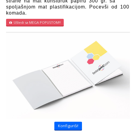
strane na mat kunstdruk papiru 300 gr. sa
spoljašnjom mat plastifikacijom. Pocevši od 100
komada.
Uštedi sa MEGA POPUSTOM!!
Konfiguriši!