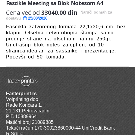
Fascikle Meeting sa Blok Notesom A4
Cena već od
33040.00 din
Naruči odmah
za
dostavu
25/08/2026
Fascikla zatvorenog formata 22,1x30,6 cm. bez
klapni. Ofsetna cetvorobojna štampa samo
prednje strane na ofsetnom papiru 250gr.
Unutrašnji blok notes zalepljen, od 10
stranica,idealan za sastanke i prezentacije.
Pocevši od 50 komada.
Fasterprint.rs
Voiprinting doo
Rade Končara 1,
21 131 Petrovaradin
PIB 10889964
Matični broj 21089885
Tekući račun 170-30023860000-44 UniCredit Bank
R Srbija