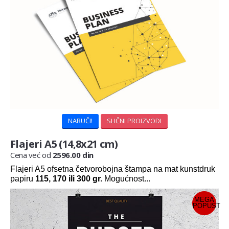
NARUČI!
SLIČNI PROIZVODI
Flajeri A5 (14,8x21 cm)
Cena već od
2596.00 din
Flajeri A5 ofsetna četvorobojna štampa na mat kunstdruk
papiru
115, 170 ili 300 gr.
Mogućnost...
MEGA
POPUST