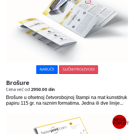
NARUČI!
SLIČNI PROIZVODI
Brošure
Cena već od
2950.00 din
Brošure u ofsetnoj četvorobojnoj štampi na mat kunstdruk
papiru 115 gr. na raznim formatima. Jedna ili dve linije...
MEGA
POPUST