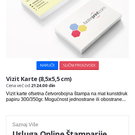
NARUČI!
SLIČNI PROIZVODI
Vizit Karte (8,5x5,5 cm)
Cena već od
2124.00 din
Vizit karte ofsetna četvorobojna štampa na mat kunstdruk
papiru 300/350gr. Mogućnost jednostrane ili obostrane...
Saznaj Više
Usluga Online Štamparije