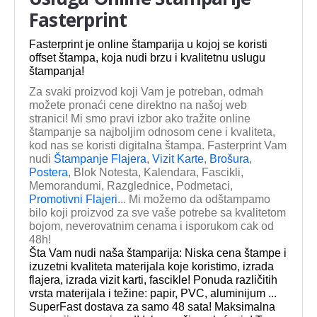
Fasterprint
Fasterprint je online štamparija u kojoj se koristi
offset štampa, koja nudi brzu i kvalitetnu uslugu
štampanja!
Za svaki proizvod koji Vam je potreban, odmah
možete pronaći cene direktno na našoj web
stranici! Mi smo pravi izbor ako tražite online
štampanje sa najboljim odnosom cene i kvaliteta,
kod nas se koristi digitalna štampa. Fasterprint Vam
nudi
Štampanje Flajera
,
Vizit Karte
,
Brošura
,
Postera
, Blok Notesta, Kalendara, Fascikli,
Memorandumi, Razglednice, Podmetaci,
Promotivni Flajeri
... Mi možemo da odštampamo
bilo koji proizvod za sve vaše potrebe sa kvalitetom
bojom, neverovatnim cenama i isporukom cak od
48h!
Šta Vam nudi naša štamparija: Niska cena štampe i
izuzetni kvaliteta materijala koje koristimo, izrada
flajera, izrada vizit karti, fascikle! Ponuda različitih
vrsta materijala i težine: papir, PVC, aluminijum ...
SuperFast dostava za samo 48 sata! Maksimalna