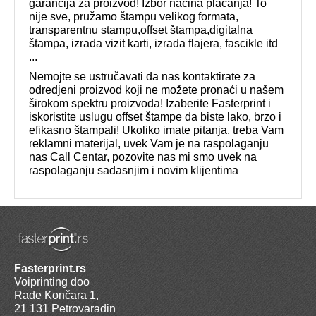
garancija za proizvod! Izbor načina plaćanja! To
nije sve, pružamo štampu velikog formata,
transparentnu stampu,offset štampa,digitalna
štampa, izrada vizit karti, izrada flajera, fascikle itd
...
Nemojte se ustručavati da nas kontaktirate za
odredjeni proizvod koji ne možete pronaći u našem
širokom spektru proizvoda! Izaberite Fasterprint i
iskoristite uslugu offset štampe da biste lako, brzo i
efikasno štampali! Ukoliko imate pitanja, treba Vam
reklamni materijal, uvek Vam je na raspolaganju
nas Call Centar, pozovite nas mi smo uvek na
raspolaganju sadasnjim i novim klijentima
Fasterprint.rs
Voiprinting doo
Rade Končara 1,
21 131 Petrovaradin