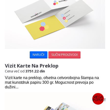
NARUČI!
SLIČNI PROIZVODI
Vizit Karte Na Preklop
Cena već od
3751.22 din
Vizit karte na preklop, ofsetna cetvorobojna štampa na
mat kunstdruk papiru 300 gr. Mogucnost prevoja po
dužini...
MEGA
POPUST