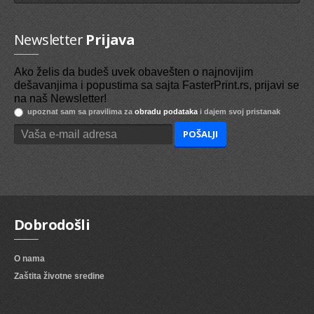
Newsletter
Prijava
Ako želis da budeš uvek obavešten o najnovijim
dešavanjima i popustima sa sajta FasterPrint.rs, prijavi se
na naš Newsletter!
upoznat sam sa pravilima za
obradu podataka
i dajem svoj pristanak
Dobrodošli
O nama
Zaštita životne sredine