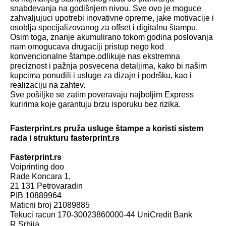
snabdevanja na godišnjem nivou. Sve ovo je moguce
zahvaljujuci upotrebi inovativne opreme, jake motivacije i
osoblja specijalizovanog za offset i digitalnu štampu.
Osim toga, znanje akumulirano tokom godina poslovanja
nam omogucava drugaciji pristup nego kod
konvencionalne štampe.odlikuje nas ekstremna
preciznost i pažnja posvecena detaljima, kako bi našim
kupcima ponudili i usluge za dizajn i podršku, kao i
realizaciju na zahtev.
Sve pošiljke se zatim poveravaju najboljim Express
kuririma koje garantuju brzu isporuku bez rizika.
Fasterprint.rs pruža usluge štampe a koristi sistem
rada i strukturu fasterprint.rs
Fasterprint.rs
Voiprinting doo
Rade Koncara 1,
21 131 Petrovaradin
PIB 10889964
Maticni broj 21089885
Tekuci racun 170-30023860000-44 UniCredit Bank
R Srbija