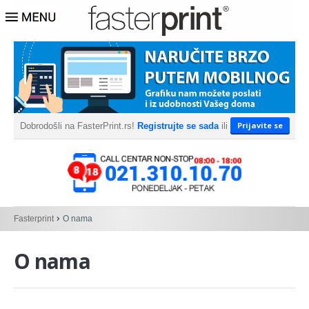
Prijavite se
Dobrodošli na FasterPrint.rs!
Registrujte se sada
ili
Fasterprint
O nama
O nama