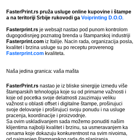
FasterPrint.rs pruža usluge online kupovine i štampe
a na teritoriji Srbije rukovodi ga
Voiprinting D.O.O.
Fasterprint.rs
je websajt nastao pod punom kontrolom
dugogodisnjeg poznatog brenda u štamparskoj industriji
Fasterprint.com
iz Italije. Nacin rada, organizacija posla,
kvalitet i brzina usluge su po receptu proverenog
Fasterprint.com
kvaliteta.
Naša jedina granica: vaša mašta
FasterPrint.rs
nastao je iz bliske sinergije izmedu više
štamparskih tehnologija koje su od primarne važnosti i
koje od pocetka svoje delatnosti zauzimaju veliku
važnost u oblasti offset i digitalne štampe, proširujuci
svoje delovanje i proširujuci svoju ponudu i na usluge
pracenja, koordinacije i proizvodnje.
Sa ovim uskladivanjem sada možemo ponuditi našim
klijentima najbolji kvalitet i brzinu, sa usmeravanjem ka
cenama koje dokazuju konkurentnost na svim nivoima,
od najmanjeg štamparskog rada do planiranja