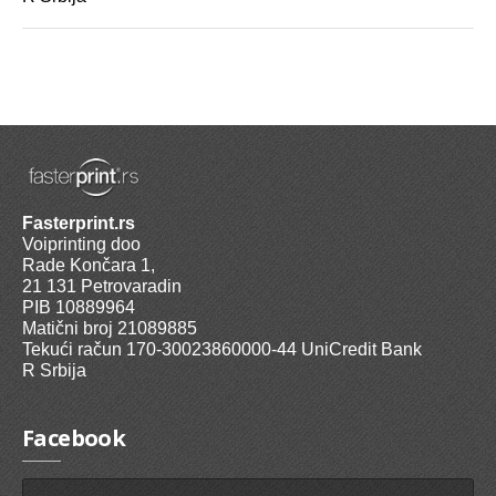
Fasterprint.rs
Voiprinting doo
Rade Končara 1,
21 131 Petrovaradin
PIB 10889964
Matični broj 21089885
Tekući račun 170-30023860000-44 UniCredit Bank
R Srbija
Facebook